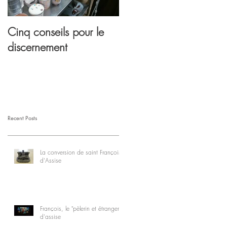
Cinq conseils pour le
discernement
Recent Posts
La conversion de saint François
d'Assise
François, le "pèlerin et étranger"
d'assise