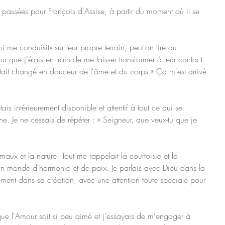
 passées pour François d'Assise, à partir du moment où il se 
 me conduisit» sur leur propre terrain, peut-on lire au 
r que j'étais en train de me laisser transformer à leur contact. 
tait changé en douceur de l'âme et du corps.» Ça m'est arrivé 
.
tais intérieurement disponible et attentif à tout ce qui se 
he. Je ne cessais de répéter : « Seigneur, que veux-tu que je 
maux et la nature. Tout me rappelait la courtoisie et la 
 un monde d'harmonie et de paix. Je parlais avec Dieu dans la 
lement dans sa création, avec une attention toute spéciale pour 
ue l'Amour soit si peu aimé et j'essayais de m'engager à 