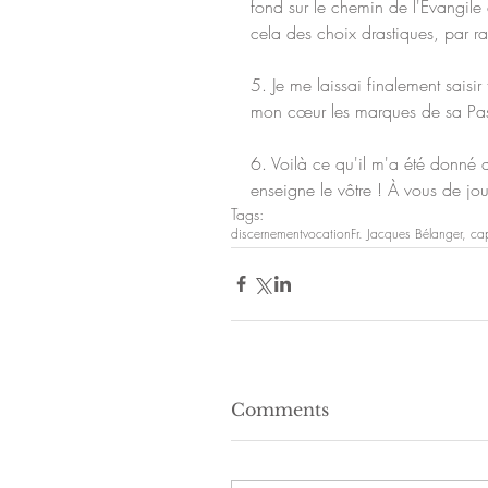
fond sur le chemin de l'Évangile
cela des choix drastiques, par rap
5. Je me laissai finalement saisi
mon cœur les marques de sa Pas
6. Voilà ce qu'il m'a été donné 
enseigne le vôtre ! À vous de jo
Tags:
discernement
vocation
Fr. Jacques Bélanger, ca
Comments