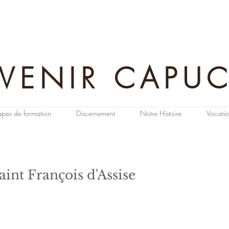
VENIR CAPU
apes de formation
Discernement
Notre Histoire
Vocatio
aint François d'Assise