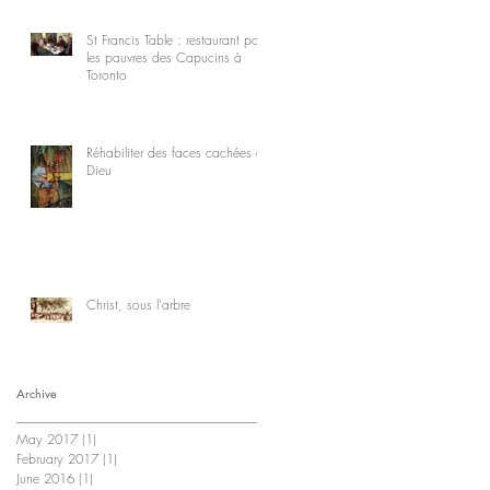
St Francis Table : restaurant pour
les pauvres des Capucins à
Toronto
Réhabiliter des faces cachées de
Dieu
Christ, sous l'arbre
Archive
May 2017
(1)
1 post
February 2017
(1)
1 post
June 2016
(1)
1 post