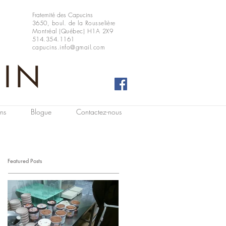
Fraternité des Capucins
3650, boul. de la Rousselière
Montréal (Québec) H1A 2X9
514.354.1161
capucins.info@gmail.com
CIN
ns
Blogue
Contactez-nous
Featured Posts