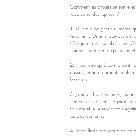
Comment les choses se sont-elles
rapprocha des lépreux ?
1. «C'est le Seigneur lui-même qui
Testament. Or je m'aperçus un jou
«Ce qui m'avait semblé amer s'é
comme un cadeau, gratuitement
2. Il faut dire qu'à ce moment j'é
passait, voire en ardente recherc
fasse ? »
3. J'aimais les personnes, les ani
générosité de Dieu. J'aspirais à
solitude et je Le rencontrais éga
les plus démunis.
4. Je souffrais beaucoup de ce q