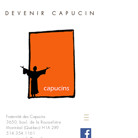
DEVENIR CAPUCIN
Fraternité des Capucins
3650, boul. de la Rousselière
Montréal (Québec) H1A 2X9
514.354.1161