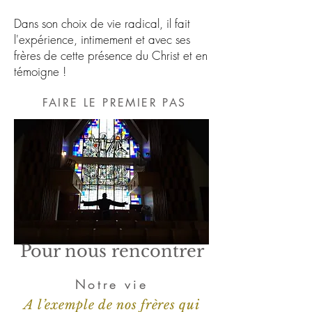
Dans son choix de vie radical, il fait
l'expérience, intimement et avec ses
frères
de cette présence du Christ
et en
témoigne !
FAIRE LE PREMIER PAS
Pour nous rencontrer
Notre vie
A l’exemple de nos frères qui