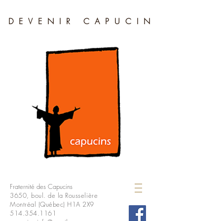
DEVENIR CAPUCIN
Fraternité des Capucins
3650, boul. de la Rousselière
Montréal (Québec) H1A 2X9
514.354.1161