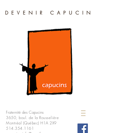
DEVENIR CAPUCIN
Fraternité des Capucins
3650, boul. de la Rousselière
Montréal (Québec) H1A 2X9
514.354.1161